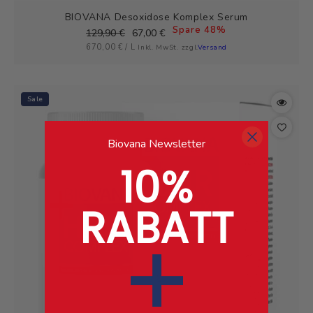
BIOVANA Desoxidose Komplex Serum
Spare 48%
Normaler
Verkaufspreis
129,90 €
67,00 €
GRUNDPREIS
PRO
Preis
670,00 €
/
L
Inkl. MwSt. zzgl.
Versand
Sale
Biovana Newsletter
10%
RABATT