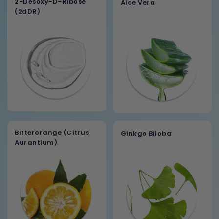
2-Desoxy-D-Ribose
Aloe Vera
(2dDR)
Bitterorange (Citrus
Ginkgo Biloba
Aurantium)