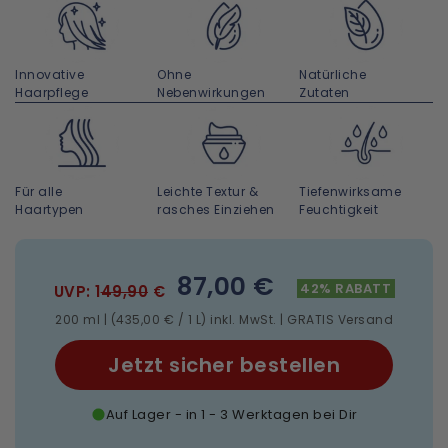
Innovative
Ohne
Natürliche
Haarpflege
Nebenwirkungen
Zutaten
Für alle
Leichte Textur &
Tiefenwirksame
Haartypen
rasches Einziehen
Feuchtigkeit
87,00 €
42% RABATT
UVP: 1
49,90
€
200 ml | (435,00 € / 1 L) inkl. MwSt. | GRATIS Versand
Jetzt sicher bestellen
Auf Lager - in 1 - 3 Werktagen bei Dir